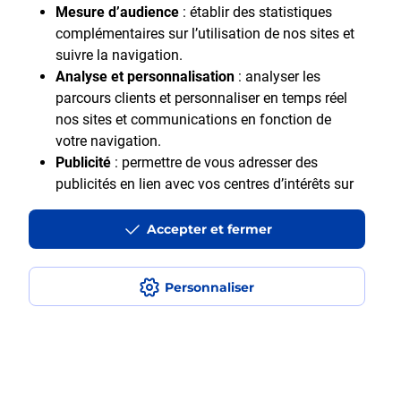
Mesure d’audience
: établir des statistiques
complémentaires sur l’utilisation de nos sites et
suivre la navigation.
Analyse et personnalisation
: analyser les
parcours clients et personnaliser en temps réel
nos sites et communications en fonction de
Motif Professionnel
votre navigation.
Publicité
: permettre de vous adresser des
publicités en lien avec vos centres d’intérêts sur
notre site et en dehors.
Accepter et fermer
En cliquant sur "Accepter et fermer" vous acceptez
tous les cookies. Le bouton "Ne pas accepter et
fermer" vous permet d'indiquer votre refus et seuls
Personnaliser
les cookies nécessaires au fonctionnement du site
Accessibilité : Partiellement accessible
seront déposés. Vous pouvez modifier vos choix à
Aide et contact
tout moment ou obtenir plus d'informations via
Mentions légales
notre politique de cookies
.
Données personnelles