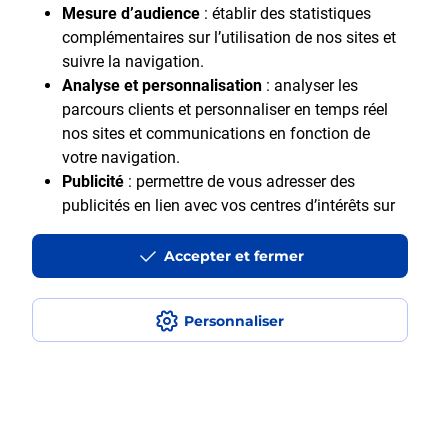
Mesure d’audience
: établir des statistiques
complémentaires sur l’utilisation de nos sites et
suivre la navigation.
Analyse et personnalisation
: analyser les
parcours clients et personnaliser en temps réel
nos sites et communications en fonction de
Motif Professionnel
votre navigation.
Publicité
: permettre de vous adresser des
publicités en lien avec vos centres d’intérêts sur
notre site et en dehors.
Accepter et fermer
En cliquant sur "Accepter et fermer" vous acceptez
tous les cookies. Le bouton "Ne pas accepter et
fermer" vous permet d'indiquer votre refus et seuls
Personnaliser
les cookies nécessaires au fonctionnement du site
Accessibilité : Partiellement accessible
seront déposés. Vous pouvez modifier vos choix à
Aide et contact
tout moment ou obtenir plus d'informations via
Mentions légales
notre politique de cookies
.
Données personnelles