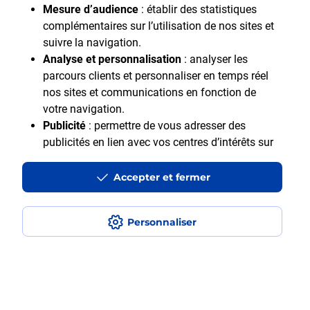
Mesure d’audience
: établir des statistiques
complémentaires sur l’utilisation de nos sites et
suivre la navigation.
Analyse et personnalisation
: analyser les
parcours clients et personnaliser en temps réel
nos sites et communications en fonction de
Motif Professionnel
votre navigation.
Publicité
: permettre de vous adresser des
publicités en lien avec vos centres d’intérêts sur
notre site et en dehors.
Accepter et fermer
En cliquant sur "Accepter et fermer" vous acceptez
tous les cookies. Le bouton "Ne pas accepter et
fermer" vous permet d'indiquer votre refus et seuls
Personnaliser
les cookies nécessaires au fonctionnement du site
Accessibilité : Partiellement accessible
seront déposés. Vous pouvez modifier vos choix à
Aide et contact
tout moment ou obtenir plus d'informations via
Mentions légales
notre politique de cookies
.
Données personnelles