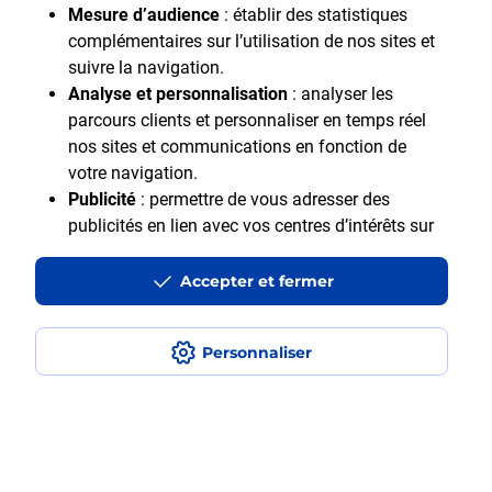
Mesure d’audience
: établir des statistiques
complémentaires sur l’utilisation de nos sites et
suivre la navigation.
Analyse et personnalisation
: analyser les
parcours clients et personnaliser en temps réel
nos sites et communications en fonction de
Motif Professionnel
votre navigation.
Publicité
: permettre de vous adresser des
publicités en lien avec vos centres d’intérêts sur
notre site et en dehors.
Accepter et fermer
En cliquant sur "Accepter et fermer" vous acceptez
tous les cookies. Le bouton "Ne pas accepter et
fermer" vous permet d'indiquer votre refus et seuls
Personnaliser
les cookies nécessaires au fonctionnement du site
Accessibilité : Partiellement accessible
seront déposés. Vous pouvez modifier vos choix à
Aide et contact
tout moment ou obtenir plus d'informations via
Mentions légales
notre politique de cookies
.
Données personnelles