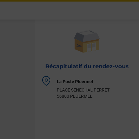
Récapitulatif du rendez-vous
Localisation
La Poste Ploermel
de
PLACE SENECHAL PERRET
votre
56800 PLOERMEL
rendez-
vous