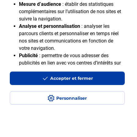
Mesure d’audience
: établir des statistiques
complémentaires sur l’utilisation de nos sites et
suivre la navigation.
Analyse et personnalisation
: analyser les
parcours clients et personnaliser en temps réel
nos sites et communications en fonction de
Motif Professionnel
votre navigation.
Publicité
: permettre de vous adresser des
publicités en lien avec vos centres d’intérêts sur
notre site et en dehors.
Accepter et fermer
En cliquant sur "Accepter et fermer" vous acceptez
tous les cookies. Le bouton "Ne pas accepter et
fermer" vous permet d'indiquer votre refus et seuls
Personnaliser
les cookies nécessaires au fonctionnement du site
Accessibilité : Partiellement accessible
seront déposés. Vous pouvez modifier vos choix à
Aide et contact
tout moment ou obtenir plus d'informations via
Mentions légales
notre politique de cookies
.
Données personnelles