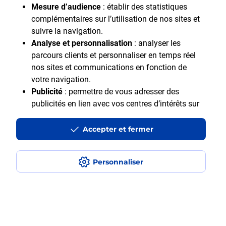
Mesure d’audience
: établir des statistiques
complémentaires sur l’utilisation de nos sites et
suivre la navigation.
Analyse et personnalisation
: analyser les
parcours clients et personnaliser en temps réel
nos sites et communications en fonction de
Motif Professionnel
votre navigation.
Publicité
: permettre de vous adresser des
publicités en lien avec vos centres d’intérêts sur
notre site et en dehors.
Accepter et fermer
En cliquant sur "Accepter et fermer" vous acceptez
tous les cookies. Le bouton "Ne pas accepter et
fermer" vous permet d'indiquer votre refus et seuls
Personnaliser
les cookies nécessaires au fonctionnement du site
Accessibilité : Partiellement accessible
seront déposés. Vous pouvez modifier vos choix à
Aide et contact
tout moment ou obtenir plus d'informations via
Mentions légales
notre politique de cookies
.
Données personnelles