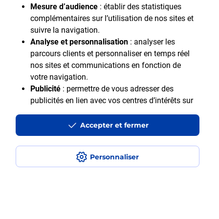
Mesure d’audience
: établir des statistiques
complémentaires sur l’utilisation de nos sites et
suivre la navigation.
Analyse et personnalisation
: analyser les
parcours clients et personnaliser en temps réel
nos sites et communications en fonction de
Motif Professionnel
votre navigation.
Publicité
: permettre de vous adresser des
publicités en lien avec vos centres d’intérêts sur
notre site et en dehors.
Accepter et fermer
En cliquant sur "Accepter et fermer" vous acceptez
tous les cookies. Le bouton "Ne pas accepter et
fermer" vous permet d'indiquer votre refus et seuls
Personnaliser
les cookies nécessaires au fonctionnement du site
Accessibilité : Partiellement accessible
seront déposés. Vous pouvez modifier vos choix à
Aide et contact
tout moment ou obtenir plus d'informations via
Mentions légales
notre politique de cookies
.
Données personnelles